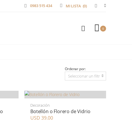
0983 515 434
MI LISTA
(0)
0
Ordenar por:
Decoración
io
Botellón o Florero de Vidrio
USD 39.00