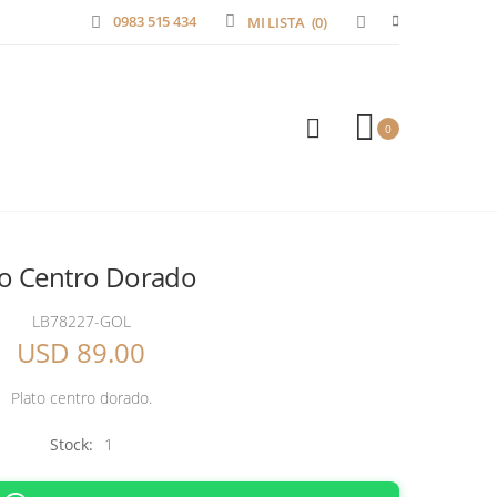
0983 515 434
MI LISTA
(0)
0
to Centro Dorado
LB78227-GOL
USD 89.00
Plato centro dorado.
Stock:
1